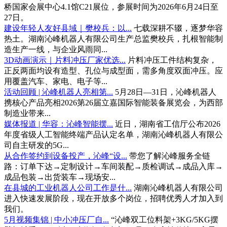
桥国家会展中心4.1馆C21展位，参展时间为2026年6月24日至
27日。
建设年轻人友好县域｜樊校兵：以...
七载深耕不辍，逐梦华容
热土。湖南沁峰机器人有限公司生产总监樊校兵，扎根智能制
造生产一线，与企业风雨同...
3D动画演示｜片料冲压厂家优选...
片料冲压工件结构复杂，
正反两面均设有造型、孔位与成型面，需多角度双面冲压。应
用覆盖汽车、家电、电子等...
活动回顾 | 沁峰机器人亮相第...
5月28日—31日，沁峰机器人
携核心产品亮相2026第26届立嘉国际智能装备展览会，为西部
制造业带来...
媒体报道 | 华容：沁峰智能摆...
近日，湖南省工信厅公布2026
年度省级人工智能终端产品认定名单，湖南沁峰机器人有限公
司自主研发的5G...
从合作签约到设备投产，沁峰“设...
带您了解沁峰服务全链
路：订单下达→定制设计→车间装配→质检调试→成品入库→
成品包装→出货装车→现场安...
在县城的工业机器人公司工作是什...
湖南沁峰机器人有限公司
进入快速发展阶段，现在开放多个岗位，招聘优秀人才加入到
我们。
5月视频集锦 | 中小冲压厂自...
“沁峰双工位料架+3KG/5KG摆