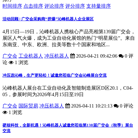
时间排序
点击排序
评论排序
评分排序
支持量排序
活动回顾 | 广交会采购商“挤爆”沁峰机器人企业展区
4月15日—19日，沁峰机器人携核心产品亮相第139届广交会，
展区人气火爆，成为工业自动化展馆的热门“明星展位”。来自
东南亚、中东、欧洲、拉美等数十个国家和地区...
广交会
工业机器人
冲压机器人
2026-04-21 09:42:06
0 评
论
1 浏览
冲压选沁峰，生产更轻松！诚邀您莅临广交会沁峰展台交流
沁峰机器人展台在工业自动化及智能制造展区D区20.1，C04-
05，参展时间为2026年4月15日至19日
广交会
国际贸易
冲压机器人
2026-04-11 10:21:13
0 评论
1 浏览
硬核科技，全新机遇！沁峰机器人诚邀您莅临第138届广交会（秋季）展台
交流